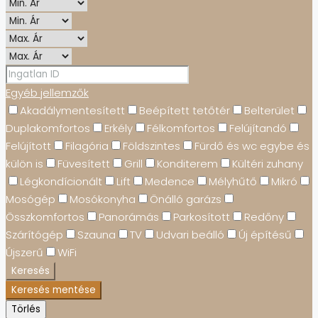
Egyéb jellemzők
Akadálymentesített
Beépített tetőtér
Belterület
Duplakomfortos
Erkély
Félkomfortos
Felújítandó
Felújított
Filagória
Földszintes
Fürdő és wc egybe és
külön is
Füvesített
Grill
Konditerem
Kültéri zuhany
Légkondícionált
Lift
Medence
Mélyhűtő
Mikró
Mosógép
Mosókonyha
Önálló garázs
Összkomfortos
Panorámás
Parkosított
Redőny
Szárítógép
Szauna
TV
Udvari beálló
Új építésű
Újszerű
WiFi
Keresés
Keresés mentése
Törlés