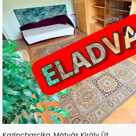
Kazincbarcika, Mátyás Király Út