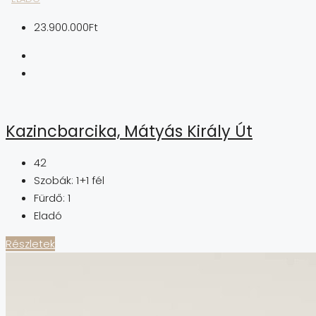
23.900.000Ft
Kazincbarcika, Mátyás Király Út
42
Szobák:
1+1 fél
Fürdő:
1
Eladó
Részletek