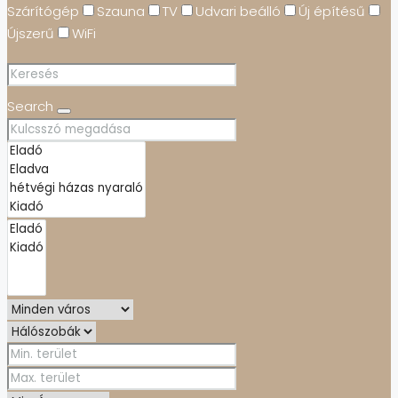
Szárítógép
Szauna
TV
Udvari beálló
Új építésű
Újszerű
WiFi
Search