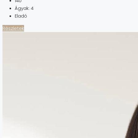
140
Ágyak:
4
Eladó
Részletek