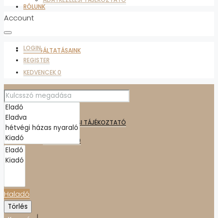
RÓLUNK
Account
LOGIN
SZOLGÁLTATÁSAINK
REGISTER
KEDVENCEK
0
KAPCSOLAT
ADATKEZELÉSI TÁJÉKOZTATÓ
KEDVENCEK
0
Haladó
Törlés