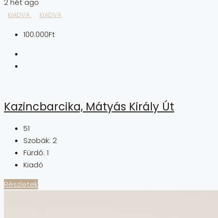
2 hét ago
KIADVA
KIADVA
100.000Ft
Kazincbarcika, Mátyás Király Út
51
Szobák:
2
Fürdő:
1
Kiadó
Részletek