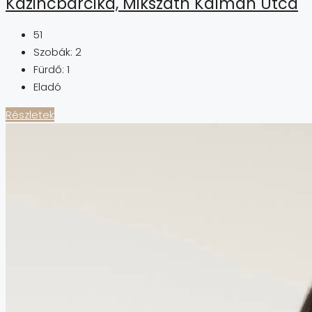
Kazincbarcika, Mikszáth Kálmán Utca
51
Szobák:
2
Fürdő:
1
Eladó
Részletek