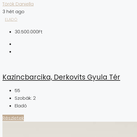
Török Daniella
3 hét ago
ELADÓ
30.500.000Ft
Kazincbarcika, Derkovits Gyula Tér
55
Szobák:
2
Eladó
Részletek