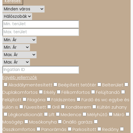
Keresés
Egyéb jellemzők
Akadálymentesített
Beépített tetőtér
Belterület
Duplakomfortos
Erkély
Félkomfortos
Felújítandó
Felújított
Filagória
Földszintes
Fürdő és wc egybe és
külön is
Füvesített
Grill
Konditerem
Kültéri zuhany
Légkondícionált
Lift
Medence
Mélyhűtő
Mikró
Mosógép
Mosókonyha
Önálló garázs
Összkomfortos
Panorámás
Parkosított
Redőny