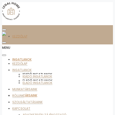
KEZDŐLAP
MENU
INGATLANOK
KEZDŐLAP
INGATLANOK
KIADÓ INGATLANOK
KIADÓ INGATLANOK
ELADÓ INGATLANOK
ELADÓ INGATLANOK
MUNKATÁRSAINK
MUNKATÁRSAINK
RÓLUNK
SZOLGÁLTATÁSAINK
KAPCSOLAT
ADATKEZELÉSI TÁJÉKOZTATÓ