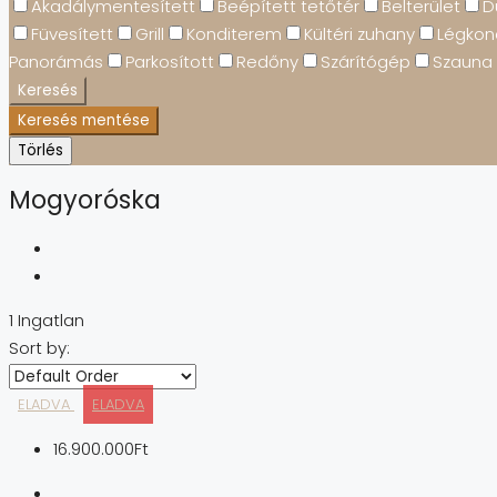
Akadálymentesített
Beépített tetőtér
Belterület
D
Füvesített
Grill
Konditerem
Kültéri zuhany
Légkon
Panorámás
Parkosított
Redőny
Szárítógép
Szauna
Keresés
Keresés mentése
Törlés
Mogyoróska
1 Ingatlan
Sort by:
ELADVA
ELADVA
16.900.000Ft