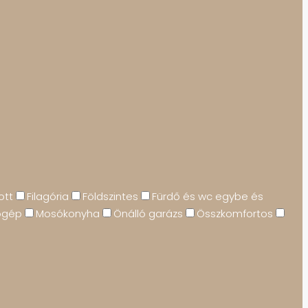
ott
Filagória
Földszintes
Fürdő és wc egybe és
ógép
Mosókonyha
Önálló garázs
Összkomfortos