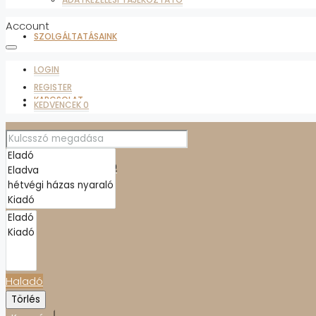
Account
SZOLGÁLTATÁSAINK
LOGIN
REGISTER
KAPCSOLAT
KEDVENCEK
0
ADATKEZELÉSI TÁJÉKOZTATÓ
KEDVENCEK
0
Haladó
Törlés