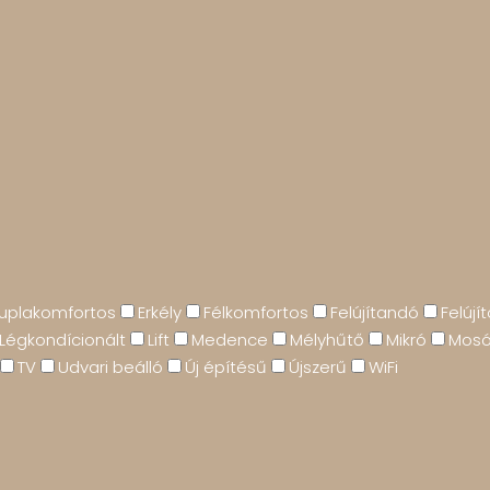
uplakomfortos
Erkély
Félkomfortos
Felújítandó
Felújít
Légkondícionált
Lift
Medence
Mélyhűtő
Mikró
Mos
TV
Udvari beálló
Új építésű
Újszerű
WiFi