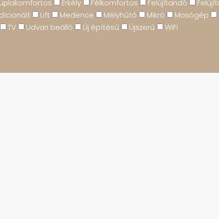
uplakomfortos
Erkély
Félkomfortos
Felújítandó
Felújít
dícionált
Lift
Medence
Mélyhűtő
Mikró
Mosógép
TV
Udvari beálló
Új építésű
Újszerű
WiFi