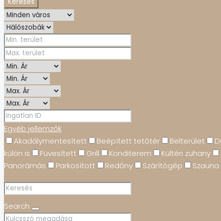
Keresés
Egyéb jellemzők
Akadálymentesített
Beépített tetőtér
Belterület
D
külön is
Füvesített
Grill
Konditerem
Kültéri zuhany
Panorámás
Parkosított
Redőny
Szárítógép
Szauna
Search