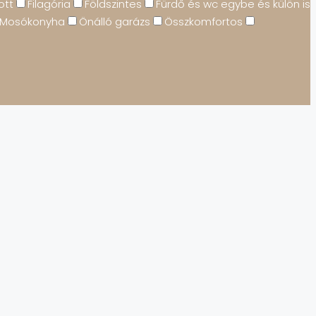
ott
Filagória
Földszintes
Fürdő és wc egybe és külön is
Mosókonyha
Önálló garázs
Összkomfortos