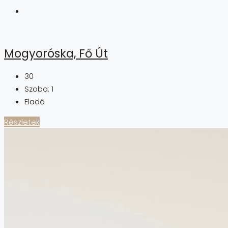
Mogyoróska, Fő Út
30
Szoba:
1
Eladó
Részletek