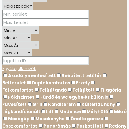
Egyéb jellemzők
Akadálymentesített
Beépített tetőtér
Belterület
Duplakomfortos
Erkély
Félkomfortos
Felújítandó
Felújított
Filagória
Földszintes
Fürdő és wc egybe és külön is
Füvesített
Grill
Konditerem
Kültéri zuhany
Légkondícionált
Lift
Medence
Mélyhűtő
Mikró
Mosógép
Mosókonyha
Önálló garázs
Összkomfortos
Panorámás
Parkosított
Redőny