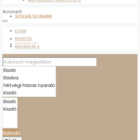
Account
SZOLGÁLTATÁSAINK
LOGIN
REGISTER
KAPCSOLAT
KEDVENCEK
0
ADATKEZELÉSI TÁJÉKOZTATÓ
KEDVENCEK
0
Haladó