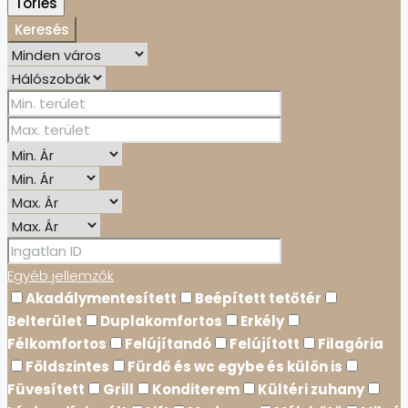
Törlés
Keresés
Egyéb jellemzők
Akadálymentesített
Beépített tetőtér
Belterület
Duplakomfortos
Erkély
Félkomfortos
Felújítandó
Felújított
Filagória
Földszintes
Fürdő és wc egybe és külön is
Füvesített
Grill
Konditerem
Kültéri zuhany