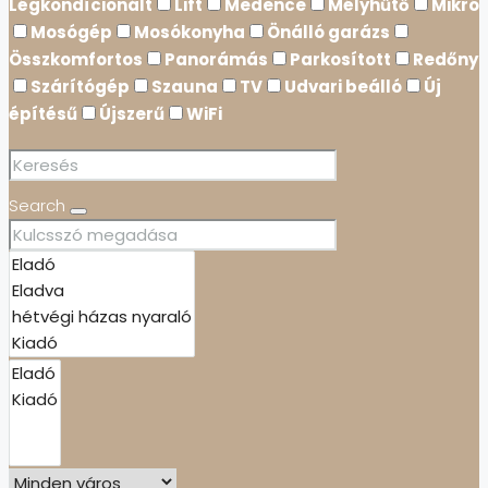
Légkondícionált
Lift
Medence
Mélyhűtő
Mikró
Mosógép
Mosókonyha
Önálló garázs
Összkomfortos
Panorámás
Parkosított
Redőny
Szárítógép
Szauna
TV
Udvari beálló
Új
építésű
Újszerű
WiFi
Search