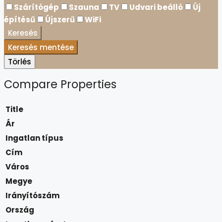
Szárítógép
Szauna
TV
Udvari beálló
Új
építésű
Újszerű
WiFi
Keresés
Keresés mentése
Törlés
Compare Properties
Title
Ár
Ingatlan típus
Cím
Város
Megye
Irányítószám
Ország