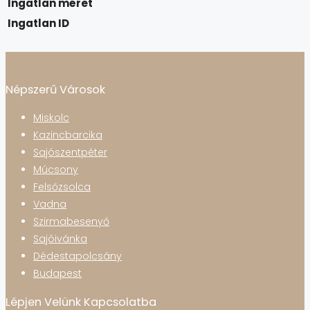
Ingatlan méret
Ingatlan ID
Népszerű Városok
Miskolc
Kazincbarcika
Sajószentpéter
Múcsony
Felsőzsolca
Vadna
Szirmabesenyő
Sajóivánka
Dédestapolcsány
Budapest
Lépjen Velünk Kapcsolatba