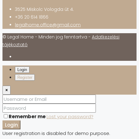
3525 Miskolc Vologda út 4.
+36 20 614 1866
legalhome.office@gmail.com
© Legal Home - Minden jog fenntartva -
Adatkezelési
tájékoztató
Login
Register
×
Remember me
Lost your password?
Login
User registration is disabled for demo purpose.