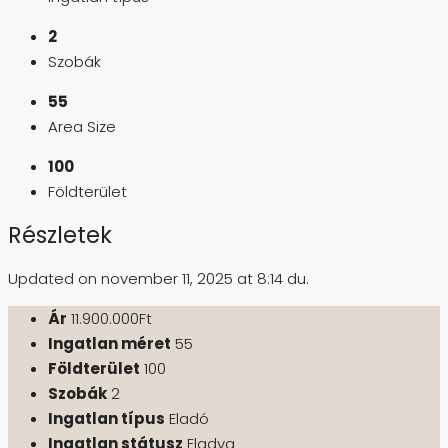
2
Szobák
55
Area Size
100
Földterület
Részletek
Updated on november 11, 2025 at 8:14 du.
Ár
11.900.000Ft
Ingatlan méret
55
Földterület
100
Szobák
2
Ingatlan típus
Eladó
Ingatlan státusz
Eladva