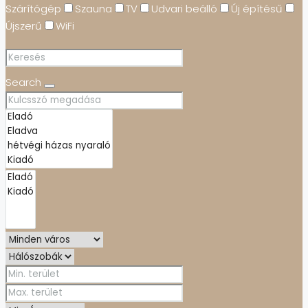
Szárítógép
Szauna
TV
Udvari beálló
Új építésű
Újszerű
WiFi
Search