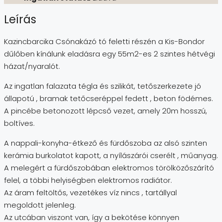
Leírás
Kazincbarcika Csónakázó tó feletti részén a Kis-Bondor
dűlőben kínálunk eladásra egy 55m2-es 2 szintes hétvégi
házat/nyaralót.
Az ingatlan falazata tégla és szilikát, tetőszerkezete jó
állapotú , bramak tetőcseréppel fedett , beton födémes.
A pincébe betonozott lépcső vezet, amely 20m hosszú,
boltíves.
A nappali-konyha-étkező és fürdőszoba az alsó szinten
kerámia burkolatot kapott, a nyílászárói cserélt , műanyag.
A melegért a fürdőszobában elektromos törölközőszárító
felel, a többi helyiségben elektromos radiátor.
Az áram feltöltős, vezetékes víz nincs , tartállyal
megoldott jelenleg.
Az utcában viszont van, így a bekötése könnyen