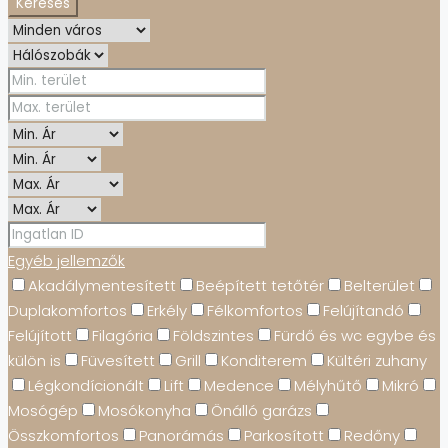
Keresés
Egyéb jellemzők
Akadálymentesített
Beépített tetőtér
Belterület
Duplakomfortos
Erkély
Félkomfortos
Felújítandó
Felújított
Filagória
Földszintes
Fürdő és wc egybe és
külön is
Füvesített
Grill
Konditerem
Kültéri zuhany
Légkondícionált
Lift
Medence
Mélyhűtő
Mikró
Mosógép
Mosókonyha
Önálló garázs
Összkomfortos
Panorámás
Parkosított
Redőny