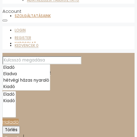
Account
SZOLGÁLTATÁSAINK
LOGIN
REGISTER
KAPCSOLAT
KEDVENCEK
0
ADATKEZELÉSI TÁJÉKOZTATÓ
KEDVENCEK
0
Haladó
Törlés