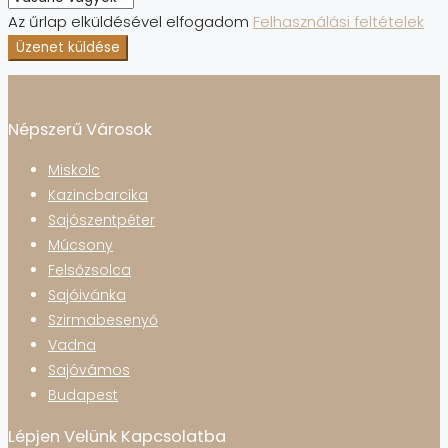
Az űrlap elküldésével elfogadom
Felhasználási feltételek
Üzenet küldése
Népszerű Városok
Miskolc
Kazincbarcika
Sajószentpéter
Múcsony
Felsőzsolca
Sajóivánka
Szirmabesenyő
Vadna
Sajóvámos
Budapest
Lépjen Velünk Kapcsolatba