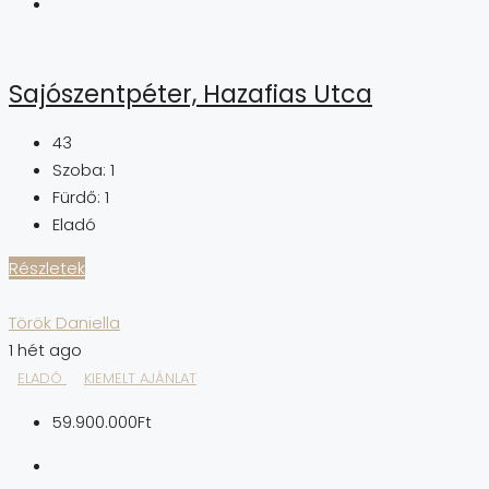
Sajószentpéter, Hazafias Utca
43
Szoba:
1
Fürdő:
1
Eladó
Részletek
Török Daniella
1 hét ago
ELADÓ
KIEMELT AJÁNLAT
59.900.000Ft