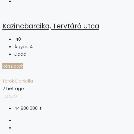
Kazincbarcika, Tervtáró Utca
140
Ágyak:
4
Eladó
Részletek
Török Daniella
2 hét ago
ELADÓ
44.900.000Ft