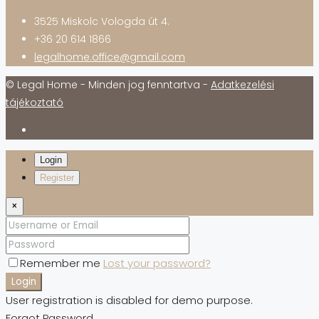
3525 Miskolc Vologda út 4.
+36 20 614 1866
legalhome.office@gmail.com
© Legal Home - Minden jog fenntartva -
Adatkezelési
tájékoztató
Login
Register
×
Remember me
Lost your password?
Login
User registration is disabled for demo purpose.
Forgot Password