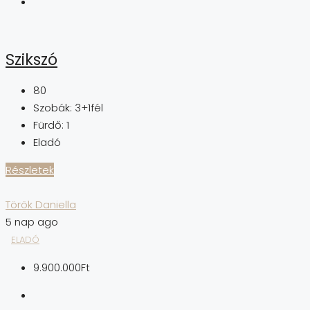
Szikszó
80
Szobák:
3+1fél
Fürdő:
1
Eladó
Részletek
Török Daniella
5 nap ago
ELADÓ
9.900.000Ft