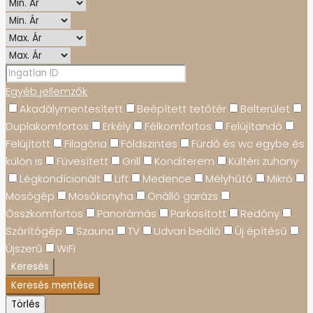
Egyéb jellemzők
Akadálymentesített
Beépített tetőtér
Belterület
Duplakomfortos
Erkély
Félkomfortos
Felújítandó
Felújított
Filagória
Földszintes
Fürdő és wc egybe és
külön is
Füvesített
Grill
Konditerem
Kültéri zuhany
Légkondícionált
Lift
Medence
Mélyhűtő
Mikró
Mosógép
Mosókonyha
Önálló garázs
Összkomfortos
Panorámás
Parkosított
Redőny
Szárítógép
Szauna
TV
Udvari beálló
Új építésű
Újszerű
WiFi
Keresés
Keresés mentése
Törlés