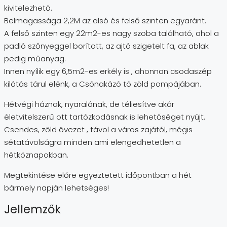
kivitelezhető.
Belmagassága 2,2M az alsó és felső szinten egyaránt.
A felső szinten egy 22m2-es nagy szoba található, ahol a
padló szőnyeggel borított, az ajtó szigetelt fa, az ablak
pedig műanyag.
Innen nyílik egy 6,5m2-es erkély is , ahonnan csodaszép
kilátás tárul elénk, a Csónakázó tó zöld pompájában.
Hétvégi háznak, nyaralónak, de téliesítve akár
életvitelszerű ott tartózkodásnak is lehetőséget nyújt.
Csendes, zöld övezet , távol a város zajától, mégis
sétatávolságra minden ami elengedhetetlen a
hétköznapokban.
Megtekintése előre egyeztetett időpontban a hét
bármely napján lehetséges!
Jellemzők