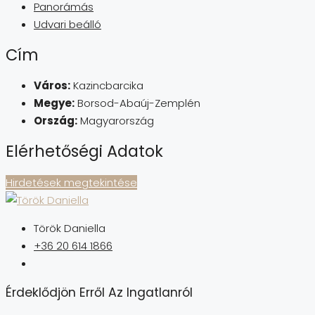
Panorámás
Udvari beálló
Cím
Város:
Kazincbarcika
Megye:
Borsod-Abaúj-Zemplén
Ország:
Magyarország
Elérhetőségi Adatok
Hirdetések megtekintése
Török Daniella
+36 20 614 1866
Érdeklődjön Erről Az Ingatlanról