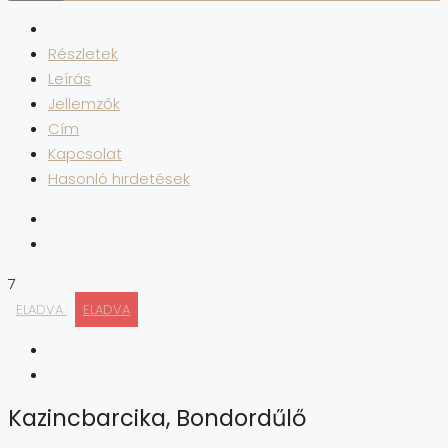
Részletek
Leírás
Jellemzők
Cím
Kapcsolat
Hasonló hirdetések
7
ELADVA
ELADVA
Kazincbarcika, Bondordűlő