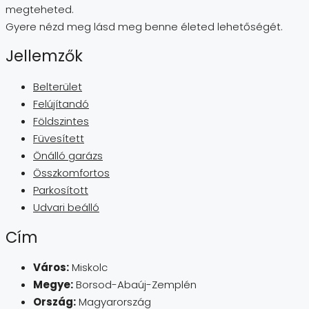
megteheted.
Gyere nézd meg lásd meg benne életed lehetőségét.
Jellemzők
Belterület
Felújítandó
Földszintes
Füvesített
Önálló garázs
Összkomfortos
Parkosított
Udvari beálló
Cím
Város:
Miskolc
Megye:
Borsod-Abaúj-Zemplén
Ország:
Magyarország