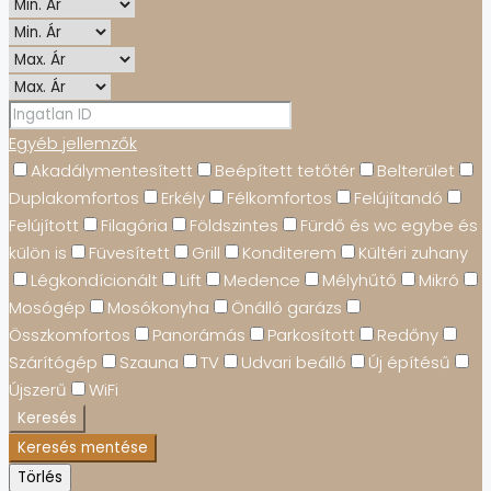
Egyéb jellemzők
Akadálymentesített
Beépített tetőtér
Belterület
Duplakomfortos
Erkély
Félkomfortos
Felújítandó
Felújított
Filagória
Földszintes
Fürdő és wc egybe és
külön is
Füvesített
Grill
Konditerem
Kültéri zuhany
Légkondícionált
Lift
Medence
Mélyhűtő
Mikró
Mosógép
Mosókonyha
Önálló garázs
Összkomfortos
Panorámás
Parkosított
Redőny
Szárítógép
Szauna
TV
Udvari beálló
Új építésű
Újszerű
WiFi
Keresés
Keresés mentése
Törlés