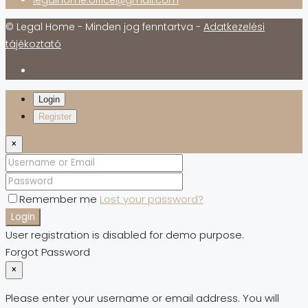
© Legal Home - Minden jog fenntartva -
Adatkezelési
tájékoztató
Login
Register
×
Remember me
Lost your password?
Login
User registration is disabled for demo purpose.
Forgot Password
×
Please enter your username or email address. You will