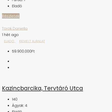
Eladó
Részletek
Török Daniella
1 hét ago
ELADÓ
KIEMELT AJÁNLAT
59.900.000Ft
Kazincbarcika, Tervtáró Utca
140
Ágyak:
4
Eladó