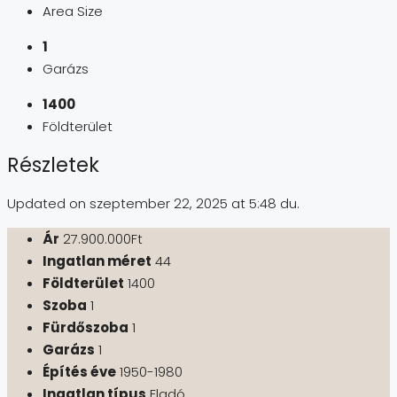
Area Size
1
Garázs
1400
Földterület
Részletek
Updated on szeptember 22, 2025 at 5:48 du.
Ár
27.900.000Ft
Ingatlan méret
44
Földterület
1400
Szoba
1
Fürdőszoba
1
Garázs
1
Építés éve
1950-1980
Ingatlan típus
Eladó