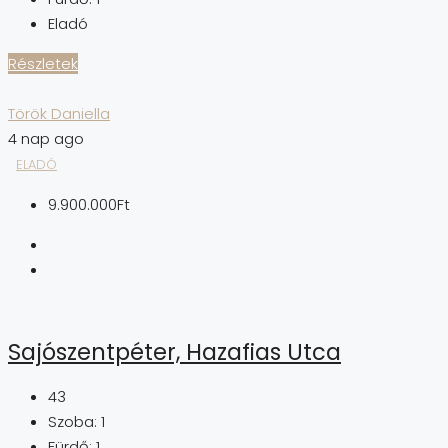
Eladó
Részletek
Török Daniella
4 nap ago
ELADÓ
9.900.000Ft
Sajószentpéter, Hazafias Utca
43
Szoba:
1
Fürdő:
1