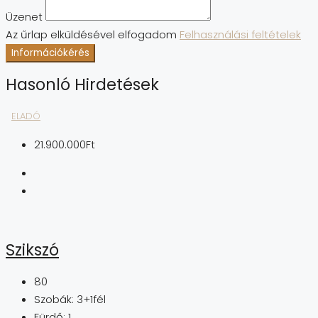
Üzenet
Az űrlap elküldésével elfogadom
Felhasználási feltételek
Információkérés
Hasonló Hirdetések
ELADÓ
21.900.000Ft
Szikszó
80
Szobák:
3+1fél
Fürdő:
1