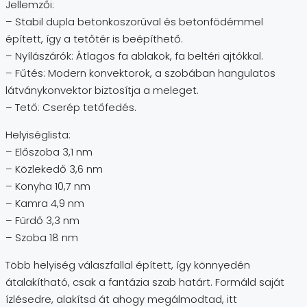
Jellemzői:
– Stabil dupla betonkoszorúval és betonfödémmel
épített, így a tetőtér is beépíthető.
– Nyílászárók: Átlagos fa ablakok, fa beltéri ajtókkal.
– Fűtés: Modern konvektorok, a szobában hangulatos
látványkonvektor biztosítja a meleget.
– Tető: Cserép tetőfedés.
Helyiséglista:
– Előszoba 3,1 nm
– Közlekedő 3,6 nm
– Konyha 10,7 nm
– Kamra 4,9 nm
– Fürdő 3,3 nm
– Szoba 18 nm
Több helyiség válaszfallal épített, így könnyedén
átalakítható, csak a fantázia szab határt. Formáld saját
ízlésedre, alakítsd át ahogy megálmodtad, itt