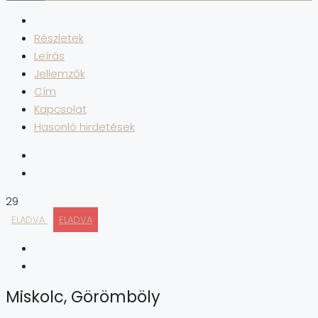
Részletek
Leírás
Jellemzők
Cím
Kapcsolat
Hasonló hirdetések
29
ELADVA
ELADVA
Miskolc, Görömböly