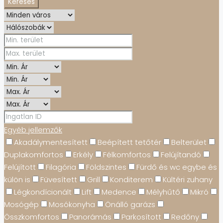
Keresés
Egyéb jellemzők
Akadálymentesített
Beépített tetőtér
Belterület
Duplakomfortos
Erkély
Félkomfortos
Felújítandó
Felújított
Filagória
Földszintes
Fürdő és wc egybe és
külön is
Füvesített
Grill
Konditerem
Kültéri zuhany
Légkondícionált
Lift
Medence
Mélyhűtő
Mikró
Mosógép
Mosókonyha
Önálló garázs
Összkomfortos
Panorámás
Parkosított
Redőny