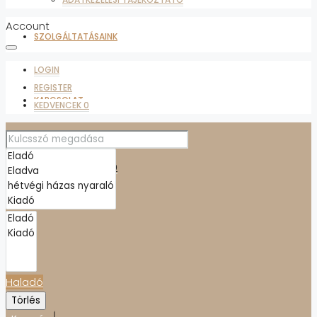
Account
SZOLGÁLTATÁSAINK
LOGIN
REGISTER
KAPCSOLAT
KEDVENCEK
0
ADATKEZELÉSI TÁJÉKOZTATÓ
KEDVENCEK
0
Haladó
Törlés