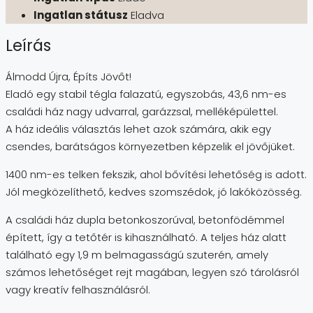
Ingatlan státusz
Eladva
Leírás
Álmodd Újra, Építs Jövőt!
Eladó egy stabil tégla falazatú, egyszobás, 43,6 nm-es
családi ház nagy udvarral, garázzsal, melléképülettel.
A ház ideális választás lehet azok számára, akik egy
csendes, barátságos környezetben képzelik el jövőjüket.
1400 nm-es telken fekszik, ahol bővítési lehetőség is adott.
Jól megközelíthető, kedves szomszédok, jó lakóközösség.
A családi ház dupla betonkoszorúval, betonfödémmel
épített, így a tetőtér is kihasználható. A teljes ház alatt
található egy 1,9 m belmagasságú szuterén, amely
számos lehetőséget rejt magában, legyen szó tárolásról
vagy kreatív felhasználásról.