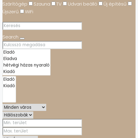
Szárítógép
Szauna
TV
Udvari beálló
Új építésű
Újszerű
WiFi
Search