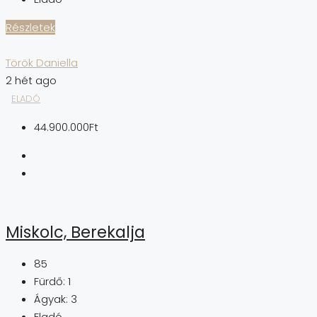
Részletek
Török Daniella
2 hét ago
ELADÓ
44.900.000Ft
Miskolc, Berekalja
85
Fürdő:
1
Ágyak:
3
Eladó