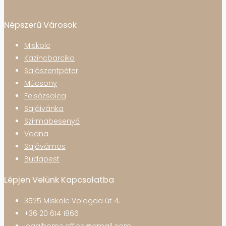
Népszerű Városok
Miskolc
Kazincbarcika
Sajószentpéter
Múcsony
Felsőzsolca
Sajóivánka
Szirmabesenyő
Vadna
Sajóvámos
Budapest
Lépjen Velünk Kapcsolatba
3525 Miskolc Vologda út 4.
+36 20 614 1866
legalhome.office@gmail.com