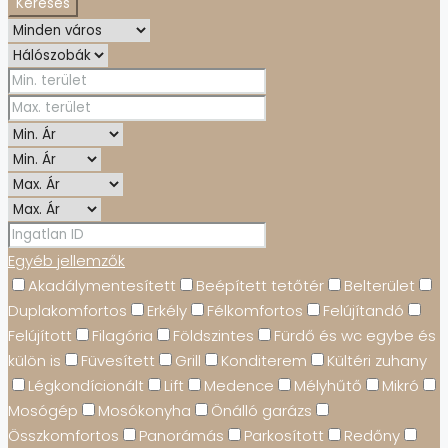
Keresés
Egyéb jellemzők
Akadálymentesített
Beépített tetőtér
Belterület
Duplakomfortos
Erkély
Félkomfortos
Felújítandó
Felújított
Filagória
Földszintes
Fürdő és wc egybe és
külön is
Füvesített
Grill
Konditerem
Kültéri zuhany
Légkondícionált
Lift
Medence
Mélyhűtő
Mikró
Mosógép
Mosókonyha
Önálló garázs
Összkomfortos
Panorámás
Parkosított
Redőny