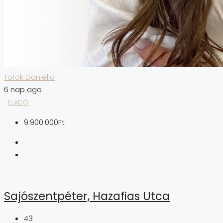
Török Daniella
6 nap ago
ELADÓ
9.900.000Ft
Sajószentpéter, Hazafias Utca
43