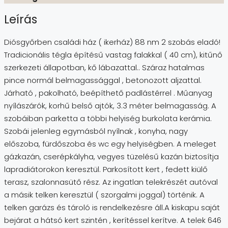
Leírás
Diósgyőrben családi ház ( ikerház) 88 nm 2 szobás eladó!
Tradicionális tégla építésű vastag falakkal ( 40 cm), kitűnő
szerkezeti állapotban, kő lábazattal.. Száraz hatalmas
pince normál belmagassággal , betonozott aljzattal.
Járható , pakolható, beépíthető padlástérrel . Műanyag
nyílászárók, korhű belső ajtók, 3.3 méter belmagasság. A
szobáiban parketta a többi helyiség burkolata kerámia.
Szobái jelenleg egymásból nyílnak , konyha, nagy
előszoba, fürdőszoba és wc egy helyiségben. A meleget
gázkazán, cserépkályha, vegyes tüzelésű kazán biztosítja
lapradiátorokon keresztül. Parkosított kert , fedett kiülő
terasz, szalonnasütő rész. Az ingatlan telekrészét autóval
a másik telken keresztül ( szorgalmi joggal) történik. A
telken garázs és tároló is rendelkezésre áll.A kiskapu saját
bejárat a hátsó kert szintén , kerítéssel kerítve. A telek 646