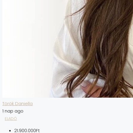
Török Daniella
1 nap ago
ELADÓ
21.900.000Ft