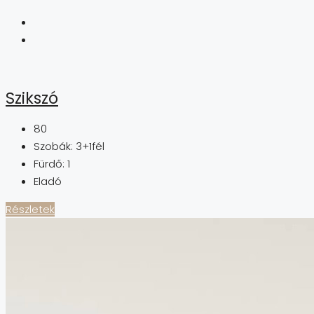
Szikszó
80
Szobák:
3+1fél
Fürdő:
1
Eladó
Részletek