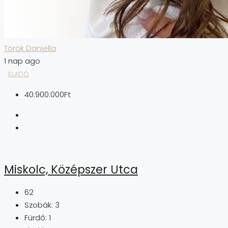
Török Daniella
1 nap ago
ELADÓ
40.900.000Ft
Miskolc, Középszer Utca
62
Szobák:
3
Fürdő:
1