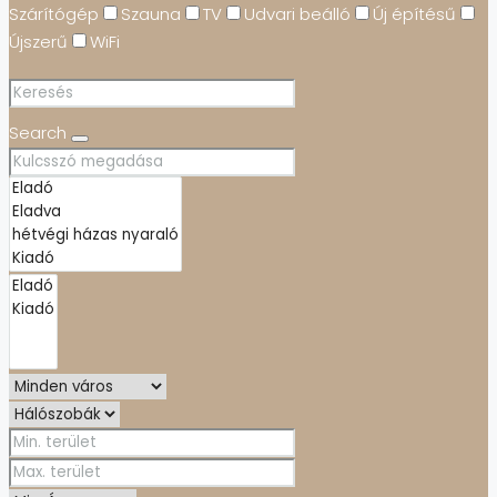
Szárítógép
Szauna
TV
Udvari beálló
Új építésű
Újszerű
WiFi
Search