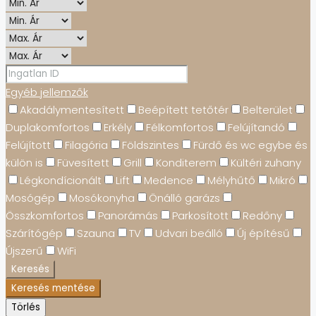
Egyéb jellemzők
Akadálymentesített
Beépített tetőtér
Belterület
Duplakomfortos
Erkély
Félkomfortos
Felújítandó
Felújított
Filagória
Földszintes
Fürdő és wc egybe és
külön is
Füvesített
Grill
Konditerem
Kültéri zuhany
Légkondícionált
Lift
Medence
Mélyhűtő
Mikró
Mosógép
Mosókonyha
Önálló garázs
Összkomfortos
Panorámás
Parkosított
Redőny
Szárítógép
Szauna
TV
Udvari beálló
Új építésű
Újszerű
WiFi
Keresés
Keresés mentése
Törlés