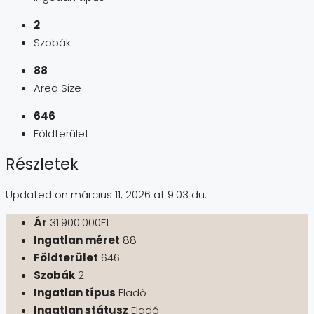
2
Szobák
88
Area Size
646
Földterület
Részletek
Updated on március 11, 2026 at 9:03 du.
Ár
31.900.000Ft
Ingatlan méret
88
Földterület
646
Szobák
2
Ingatlan típus
Eladó
Ingatlan státusz
Eladó