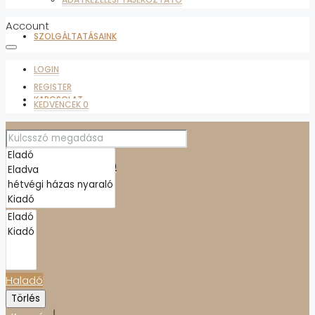
Account
SZOLGÁLTATÁSAINK
LOGIN
REGISTER
KAPCSOLAT
KEDVENCEK
0
ADATKEZELÉSI TÁJÉKOZTATÓ
KEDVENCEK
0
Haladó
Törlés