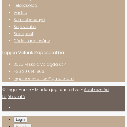
Felsőzsolca
Vadna
Szirmabesenyő
Sajóivánka
Budapest
Dédestapolcsány
Lépjen Velünk Kapcsolatba
3525 Miskolc Vologda út 4.
+36 20 614 1866
legalhome.office@gmail.com
© Legal Home - Minden jog fenntartva -
Adatkezelési
tájékoztató
Login
Register