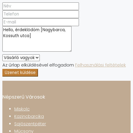
Az űrlap elküldésével elfogadom
Felhasználási feltételek
Üzenet küldése
Népszerű Városok
Miskolc
Kazincbarcika
Sajószentpéter
Múcsony