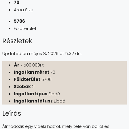
70
Area Size
5706
Földterület
Részletek
Updated on május 8, 2026 at 5:32 du.
Ár
7.500.000Ft
Ingatlan méret
70
Földterület
5706
Szobák
2
Ingatlan típus
Eladó
Ingatlan státusz
Eladó
Leírás
Álmodozik egy vidéki házról, mely tele van bájjal és