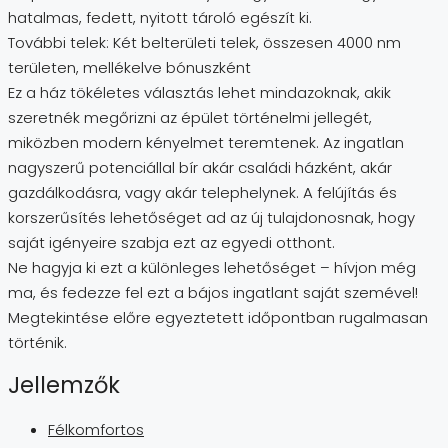
hatalmas, fedett, nyitott tároló egészít ki.
További telek: Két belterületi telek, összesen 4000 nm
területen, mellékelve bónuszként
Ez a ház tökéletes választás lehet mindazoknak, akik
szeretnék megőrizni az épület történelmi jellegét,
miközben modern kényelmet teremtenek. Az ingatlan
nagyszerű potenciállal bír akár családi házként, akár
gazdálkodásra, vagy akár telephelynek. A felújítás és
korszerűsítés lehetőséget ad az új tulajdonosnak, hogy
saját igényeire szabja ezt az egyedi otthont.
Ne hagyja ki ezt a különleges lehetőséget – hívjon még
ma, és fedezze fel ezt a bájos ingatlant saját szemével!
Megtekintése előre egyeztetett időpontban rugalmasan
történik.
Jellemzők
Félkomfortos