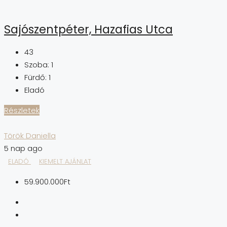
Sajószentpéter, Hazafias Utca
43
Szoba:
1
Fürdő:
1
Eladó
Részletek
Török Daniella
5 nap ago
ELADÓ
KIEMELT AJÁNLAT
59.900.000Ft