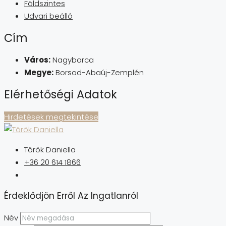
Földszintes
Udvari beálló
Cím
Város:
Nagybarca
Megye:
Borsod-Abaúj-Zemplén
Elérhetőségi Adatok
Hirdetések megtekintése
Török Daniella
+36 20 614 1866
Érdeklődjön Erről Az Ingatlanról
Név