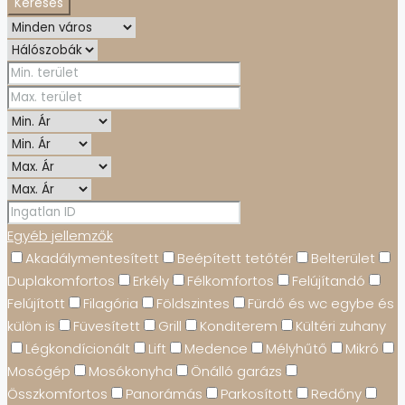
Keresés
Egyéb jellemzők
Akadálymentesített
Beépített tetőtér
Belterület
Duplakomfortos
Erkély
Félkomfortos
Felújítandó
Felújított
Filagória
Földszintes
Fürdő és wc egybe és
külön is
Füvesített
Grill
Konditerem
Kültéri zuhany
Légkondícionált
Lift
Medence
Mélyhűtő
Mikró
Mosógép
Mosókonyha
Önálló garázs
Összkomfortos
Panorámás
Parkosított
Redőny