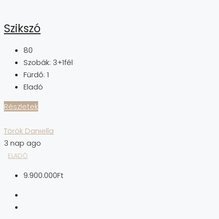
Szikszó
80
Szobák:
3+1fél
Fürdő:
1
Eladó
Részletek
Török Daniella
3 nap ago
ELADÓ
9.900.000Ft