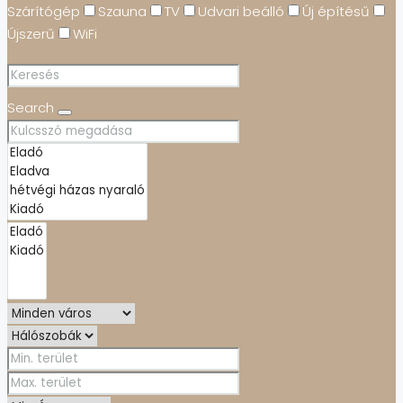
Szárítógép
Szauna
TV
Udvari beálló
Új építésű
Újszerű
WiFi
Search