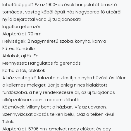
lehetőséggel? Ez az 1900-as évek hangulatát árasztó
tornácos , vastag kőből épült ház Nagybarca fő utcáról
nyíló bejárattal várja új tulajdonosát!
Ingatlan jellemzői:
Alapterület: 70 nm
Helyiségek: 2 nagyméretű szoba, konyha, kamra
Fűtés: Kandalló
Ablakok, ajtók: Fa
Mennyezet: Hangulatos fa gerendás
Korhű ajtók, ablakok
A ház vastag kő falazata biztosítja a nyári hűvöst és télen
a kellemes meleget. Bár jelenleg nincs kialakított
fürdőszoba, a hely rendelkezésre áll, az új tulajdonos
elképzelései szerint modernizálható.
Közművek: Villany bent a házban, Víz az udvaron,
Szennyvízcsatlakozás telken belül, Gáz a telken kívül
Telek:
Alapterület: 5706 nm, amelyet nagy előkert és egy