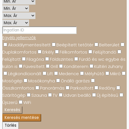
Egyéb jellemzők
Akadálymentesített
Beépített tetőtér
Belterület
Duplakomfortos
Erkély
Félkomfortos
Felújítandó
Felújított
Filagória
Földszintes
Fürdő és wc egybe és
külön is
Füvesített
Grill
Konditerem
Kültéri zuhany
Légkondícionált
Lift
Medence
Mélyhűtő
Mikró
Mosógép
Mosókonyha
Önálló garázs
Összkomfortos
Panorámás
Parkosított
Redőny
Szárítógép
Szauna
TV
Udvari beálló
Új építésű
Újszerű
WiFi
Keresés
Keresés mentése
Törlés