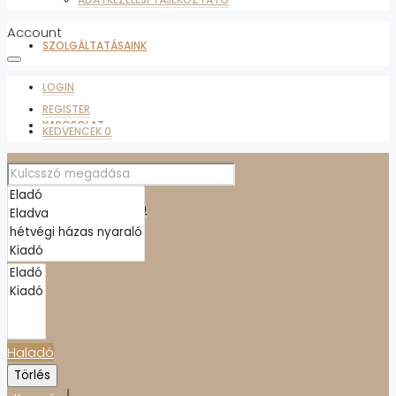
Account
SZOLGÁLTATÁSAINK
LOGIN
REGISTER
KAPCSOLAT
KEDVENCEK
0
ADATKEZELÉSI TÁJÉKOZTATÓ
KEDVENCEK
0
Haladó
Törlés