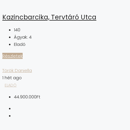
Kazincbarcika, Tervtáró Utca
140
Ágyak:
4
Eladó
Részletek
Török Daniella
1 hét ago
ELADÓ
44.900.000Ft