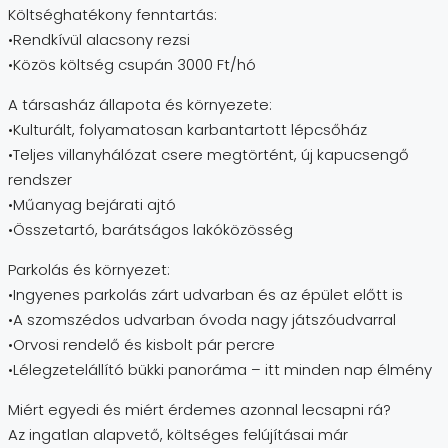
Költséghatékony fenntartás:
•Rendkívül alacsony rezsi
•Közös költség csupán 3000 Ft/hó
A társasház állapota és környezete:
•Kulturált, folyamatosan karbantartott lépcsőház
•Teljes villanyhálózat csere megtörtént, új kapucsengő
rendszer
•Műanyag bejárati ajtó
•Összetartó, barátságos lakóközösség
Parkolás és környezet:
•Ingyenes parkolás zárt udvarban és az épület előtt is
•A szomszédos udvarban óvoda nagy játszóudvarral
•Orvosi rendelő és kisbolt pár percre
•Lélegzetelállító bükki panoráma – itt minden nap élmény
Miért egyedi és miért érdemes azonnal lecsapni rá?
Az ingatlan alapvető, költséges felújításai már