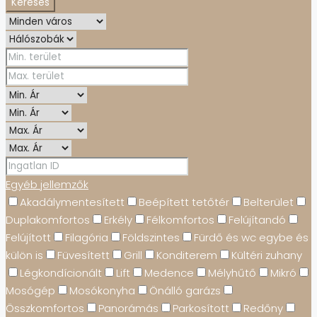
Keresés
Egyéb jellemzők
Akadálymentesített
Beépített tetőtér
Belterület
Duplakomfortos
Erkély
Félkomfortos
Felújítandó
Felújított
Filagória
Földszintes
Fürdő és wc egybe és
külön is
Füvesített
Grill
Konditerem
Kültéri zuhany
Légkondícionált
Lift
Medence
Mélyhűtő
Mikró
Mosógép
Mosókonyha
Önálló garázs
Összkomfortos
Panorámás
Parkosított
Redőny