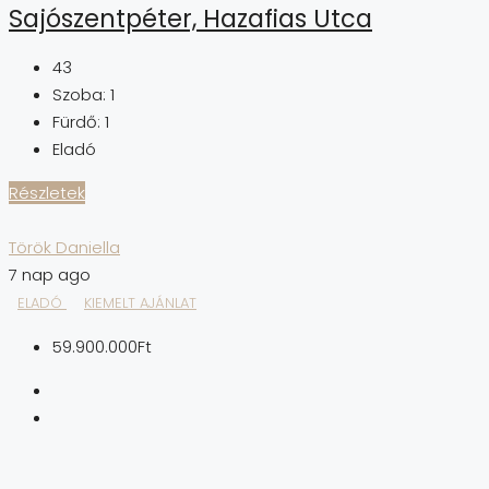
Sajószentpéter, Hazafias Utca
43
Szoba:
1
Fürdő:
1
Eladó
Részletek
Török Daniella
7 nap ago
ELADÓ
KIEMELT AJÁNLAT
59.900.000Ft