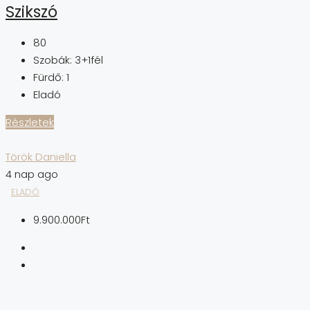
Szikszó
80
Szobák:
3+1fél
Fürdő:
1
Eladó
Részletek
Török Daniella
4 nap ago
ELADÓ
9.900.000Ft