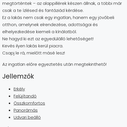
megtörténtek – az alappillérek készen állnak, a többi már
csak a te ízlésed és fantáziád kérdése.
Ez a lakás nem csak egy ingatlan, hanem egy jövőbeli
otthon, amelynek elrendezése, adottságai és
elhelyezkedése kiemeli a kínálatból.
Ne hagyd ki ezt az egyedülálló lehetőséget!
Kevés ilyen lakás kerül piacra.
Csapj le rá, mielőtt másé lesz!
Az ingatlan előre egyeztetés után megtekinthető!
Jellemzők
Erkély
Felújítandó
Összkomfortos
Panorámás
Udvari beálló