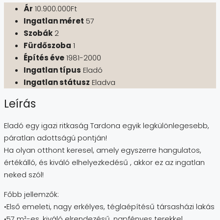
Ár
10.900.000Ft
Ingatlan méret
57
Szobák
2
Fürdőszoba
1
Építés éve
1981-2000
Ingatlan típus
Eladó
Ingatlan státusz
Eladva
Leírás
Eladó egy igazi ritkaság Tardona egyik legkülönlegesebb,
páratlan adottságú pontján!
Ha olyan otthont keresel, amely egyszerre hangulatos,
értékálló, és kiváló elhelyezkedésű , akkor ez az ingatlan
neked szól!
Főbb jellemzők:
•Első emeleti, nagy erkélyes, téglaépítésű társasházi lakás
•57 m²-es, kiváló elrendezésű, napfényes terekkel