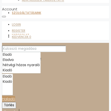
Account
SZOLGÁLTATÁSAINK
LOGIN
REGISTER
KAPCSOLAT
KEDVENCEK
0
ADATKEZELÉSI TÁJÉKOZTATÓ
KEDVENCEK
0
Haladó
Törlés