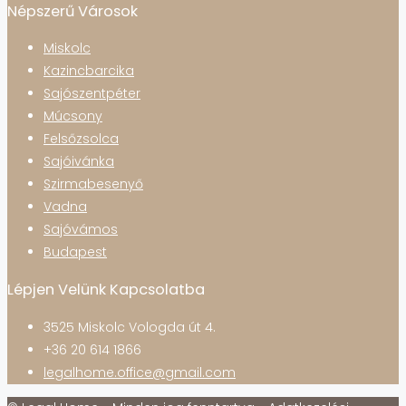
Népszerű Városok
Miskolc
Kazincbarcika
Sajószentpéter
Múcsony
Felsőzsolca
Sajóivánka
Szirmabesenyő
Vadna
Sajóvámos
Budapest
Lépjen Velünk Kapcsolatba
3525 Miskolc Vologda út 4.
+36 20 614 1866
legalhome.office@gmail.com