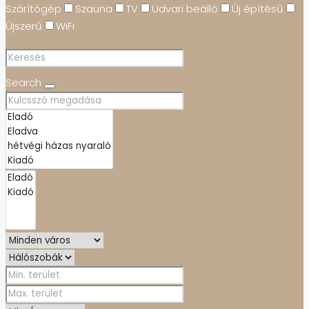
Szárítógép
Szauna
TV
Udvari beálló
Új építésű
Újszerű
WiFi
Search