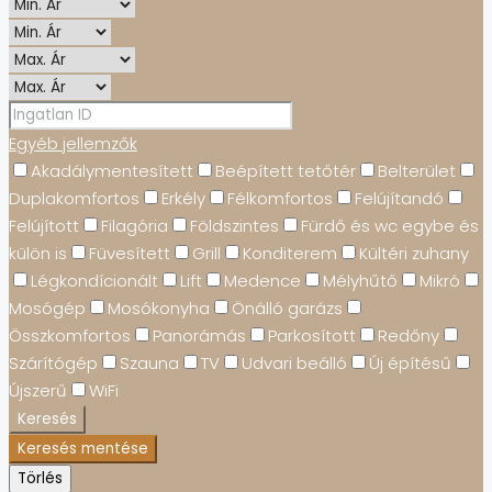
Egyéb jellemzők
Akadálymentesített
Beépített tetőtér
Belterület
Duplakomfortos
Erkély
Félkomfortos
Felújítandó
Felújított
Filagória
Földszintes
Fürdő és wc egybe és
külön is
Füvesített
Grill
Konditerem
Kültéri zuhany
Légkondícionált
Lift
Medence
Mélyhűtő
Mikró
Mosógép
Mosókonyha
Önálló garázs
Összkomfortos
Panorámás
Parkosított
Redőny
Szárítógép
Szauna
TV
Udvari beálló
Új építésű
Újszerű
WiFi
Keresés
Keresés mentése
Törlés