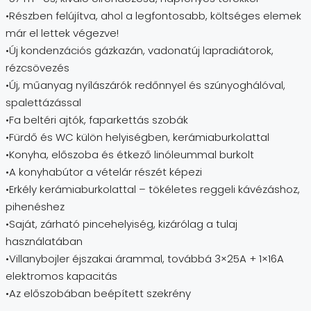
•Részben felújítva, ahol a legfontosabb, költséges elemek
már el lettek végezve!
•Új kondenzációs gázkazán, vadonatúj lapradiátorok,
rézcsövezés
•Új, műanyag nyílászárók redőnnyel és szúnyoghálóval,
spalettázással
•Fa beltéri ajtók, faparkettás szobák
•Fürdő és WC külön helyiségben, kerámiaburkolattal
•Konyha, előszoba és étkező linóleummal burkolt
•A konyhabútor a vételár részét képezi
•Erkély kerámiaburkolattal – tökéletes reggeli kávézáshoz,
pihenéshez
•Saját, zárható pincehelyiség, kizárólag a tulaj
használatában
•Villanybojler éjszakai árammal, továbbá 3×25A + 1×16A
elektromos kapacitás
•Az előszobában beépített szekrény