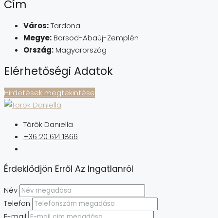
Cím
Város:
Tardona
Megye:
Borsod-Abaúj-Zemplén
Ország:
Magyarország
Elérhetőségi Adatok
Hirdetések megtekintése
Török Daniella
+36 20 614 1866
Érdeklődjön Erről Az Ingatlanról
Név
Telefon
E-mail