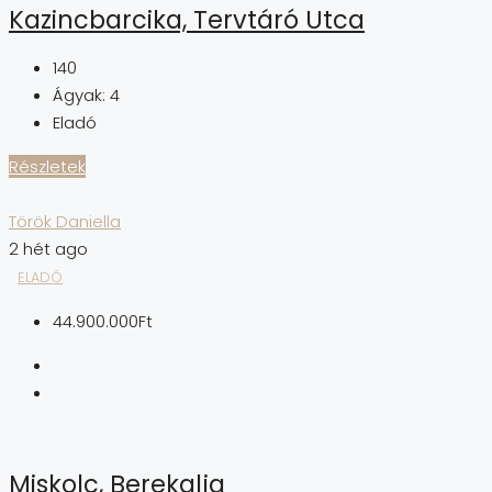
Kazincbarcika, Tervtáró Utca
140
Ágyak:
4
Eladó
Részletek
Török Daniella
2 hét ago
ELADÓ
44.900.000Ft
Miskolc, Berekalja