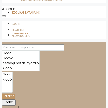
Account
SZOLGÁLTATÁSAINK
LOGIN
REGISTER
KAPCSOLAT
KEDVENCEK
0
ADATKEZELÉSI TÁJÉKOZTATÓ
KEDVENCEK
0
Haladó
Törlés