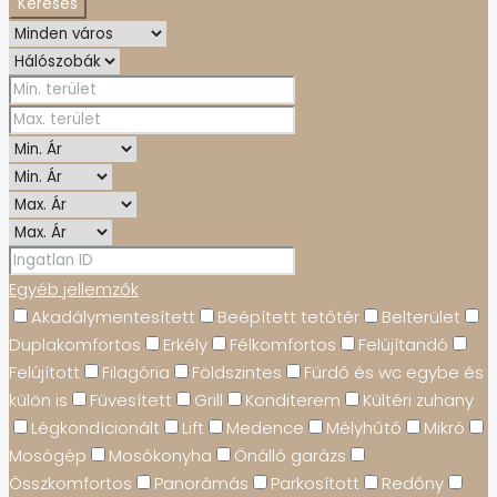
Keresés
Egyéb jellemzők
Akadálymentesített
Beépített tetőtér
Belterület
Duplakomfortos
Erkély
Félkomfortos
Felújítandó
Felújított
Filagória
Földszintes
Fürdő és wc egybe és
külön is
Füvesített
Grill
Konditerem
Kültéri zuhany
Légkondícionált
Lift
Medence
Mélyhűtő
Mikró
Mosógép
Mosókonyha
Önálló garázs
Összkomfortos
Panorámás
Parkosított
Redőny