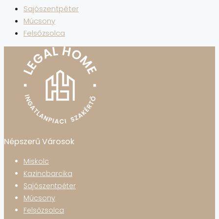
Sajószentpéter
Múcsony
Felsőzsolca
Népszerű Városok
Miskolc
Kazincbarcika
Sajószentpéter
Múcsony
Felsőzsolca