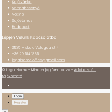
Sajóivánka
Szirmabesenyő
Vadna
Sajóvámos
Budapest
Lépjen Velünk Kapcsolatba
3525 Miskolc Vologda út 4.
+36 20 614 1866
legalhome.office@gmail.com
© Legal Home - Minden jog fenntartva -
Adatkezelési
tájékoztató
Login
Register