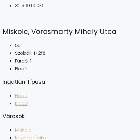
32.900.000Ft
Miskolc, Vörösmarty Mihály Utca
55
Szobák:
1+2fél
Fürdő:
1
Eladó
Ingatlan Típusa
Eladó
Kiadó
Városok
Miskolc
Kazincbarcika