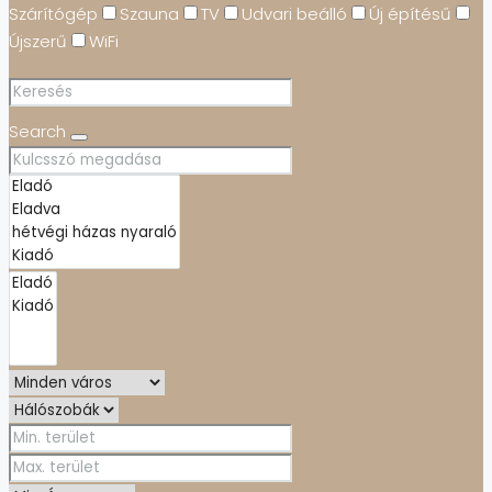
Szárítógép
Szauna
TV
Udvari beálló
Új építésű
Újszerű
WiFi
Search