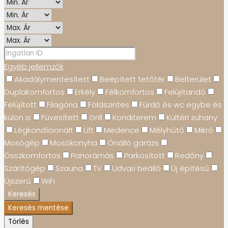
Egyéb jellemzők
Akadálymentesített
Beépített tetőtér
Belterület
Duplakomfortos
Erkély
Félkomfortos
Felújítandó
Felújított
Filagória
Földszintes
Fürdő és wc egybe és
külön is
Füvesített
Grill
Konditerem
Kültéri zuhany
Légkondícionált
Lift
Medence
Mélyhűtő
Mikró
Mosógép
Mosókonyha
Önálló garázs
Összkomfortos
Panorámás
Parkosított
Redőny
Szárítógép
Szauna
TV
Udvari beálló
Új építésű
Újszerű
WiFi
Keresés
Keresés mentése
Törlés