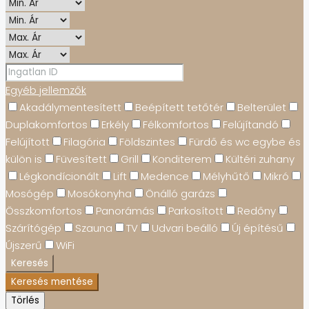
Egyéb jellemzők
Akadálymentesített
Beépített tetőtér
Belterület
Duplakomfortos
Erkély
Félkomfortos
Felújítandó
Felújított
Filagória
Földszintes
Fürdő és wc egybe és
külön is
Füvesített
Grill
Konditerem
Kültéri zuhany
Légkondícionált
Lift
Medence
Mélyhűtő
Mikró
Mosógép
Mosókonyha
Önálló garázs
Összkomfortos
Panorámás
Parkosított
Redőny
Szárítógép
Szauna
TV
Udvari beálló
Új építésű
Újszerű
WiFi
Keresés
Keresés mentése
Törlés