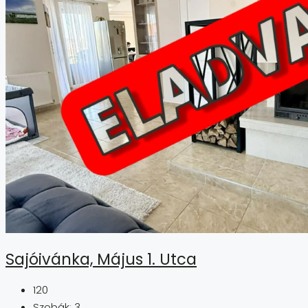
Sajóivánka, Május 1. Utca
120
Szobák:
3