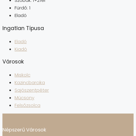
Szobák:
1+2fél
Fürdő:
1
Eladó
Ingatlan Típusa
Eladó
Kiadó
Városok
Miskolc
Kazincbarcika
Sajószentpéter
Múcsony
Felsőzsolca
Népszerű Városok