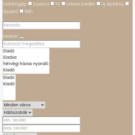
Szárítógép
Szauna
TV
Udvari beálló
Új építésű
Újszerű
WiFi
Search