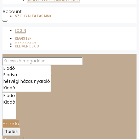
Account
SZOLGÁLTATÁSAINK
LOGIN
REGISTER
KAPCSOLAT
KEDVENCEK
0
ADATKEZELÉSI TÁJÉKOZTATÓ
KEDVENCEK
0
Haladó
Törlés