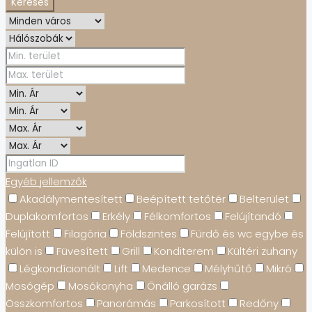
Keresés
Egyéb jellemzők
Akadálymentesített
Beépített tetőtér
Belterület
Duplakomfortos
Erkély
Félkomfortos
Felújítandó
Felújított
Filagória
Földszintes
Fürdő és wc egybe és
külön is
Füvesített
Grill
Konditerem
Kültéri zuhany
Légkondícionált
Lift
Medence
Mélyhűtő
Mikró
Mosógép
Mosókonyha
Önálló garázs
Összkomfortos
Panorámás
Parkosított
Redőny