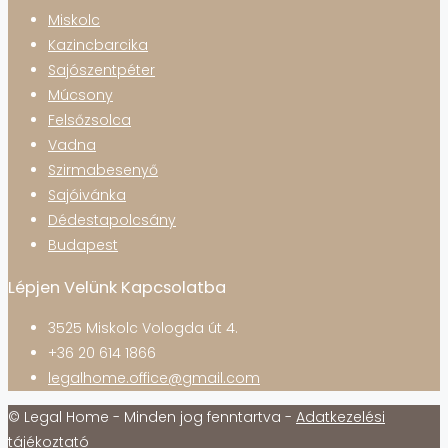
Miskolc
Kazincbarcika
Sajószentpéter
Múcsony
Felsőzsolca
Vadna
Szirmabesenyő
Sajóivánka
Dédestapolcsány
Budapest
Lépjen Velünk Kapcsolatba
3525 Miskolc Vologda út 4.
+36 20 614 1866
legalhome.office@gmail.com
© Legal Home - Minden jog fenntartva -
Adatkezelési
tájékoztató